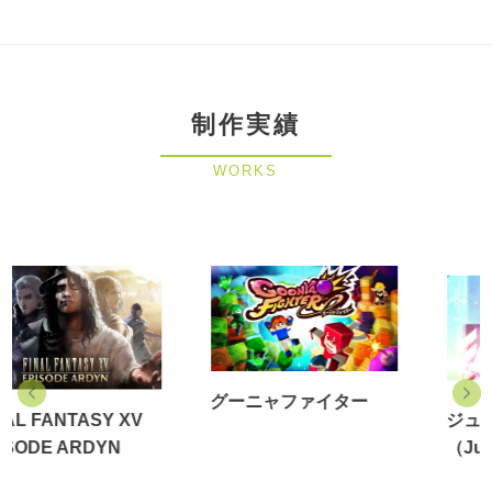
制作実績
WORKS
グーニャファイター
ジュラしっく！
（Jurassic！）