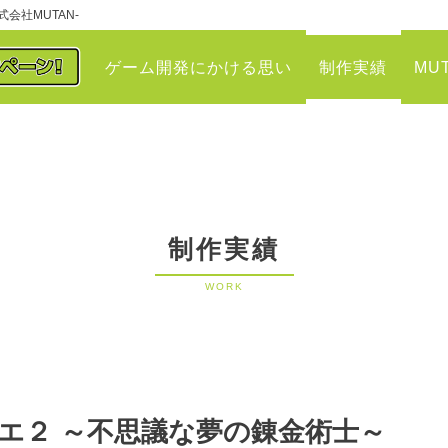
会社MUTAN-
ゲーム開発にかける思い
制作実績
MU
制作実績
WORK
エ２ ～不思議な夢の錬金術士～