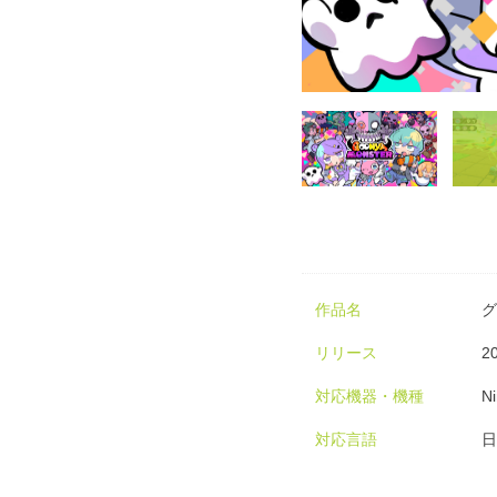
作品名
グ
リリース
2
対応機器・機種
N
対応言語
日