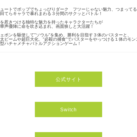
ュートでポップでちょっぴりダーク フツーじゃない魅力、つまってる
田てらキャラで暴れまわる３分間のサクッとバトル！
を惹きつける独特な魅力を持ったキャラクターたちが
華声優陣に命を吹き込まれ、画面狭しと大活躍！
ェポンを駆使して"ソウル"を集め、勝利を目指す３体のバスターと、
太ビームや超巨大化、"必殺の捕食"でバスターをやっつける１体のモ
型ハチャメチャバトルアクションゲーム！
公式サイト
Switch