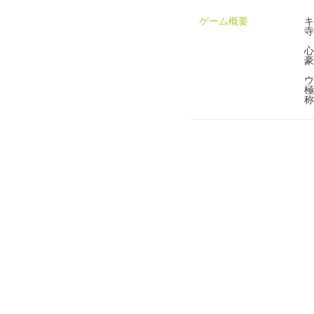
ゲーム概要
キ
寺
心
豪
ウ
極
称