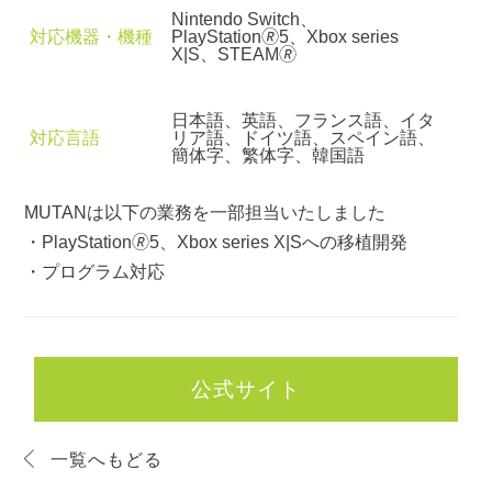
Nintendo Switch、
対応機器・機種
PlayStation🄬5、Xbox series
X|S、STEAM🄬
日本語、英語、フランス語、イタ
対応言語
リア語、ドイツ語、スペイン語、
簡体字、繁体字、韓国語
MUTANは以下の業務を一部担当いたしました
・PlayStation🄬5、Xbox series X|Sへの移植開発
・プログラム対応
公式サイト
一覧へもどる