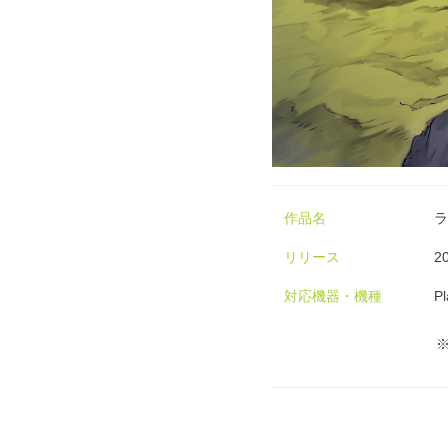
作品名
ラ
リリース
2
対応機器・機種
P