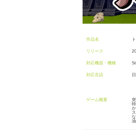
作品名
ト
リリース
2
対応機器・機種
S
対応言語
日
ゲーム概要
突
特
か
ス
な
油