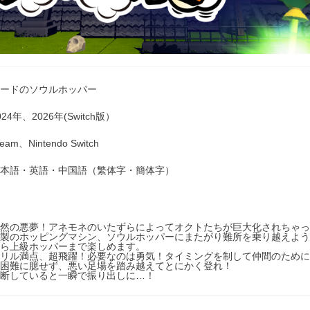
ードのソウルホッパー
024年、2026年(Switch版）
team、Nintendo Switch
本語・英語・中国語（繁体字・簡体字）
然の悪夢！アネモネのいたずらによってオクトたちが巨大化されちゃっ
製のホッピングマシン、ソウルホッパーにまたがり難所を乗り越えよう
ら上級ホッパーまで楽しめます。
リル満点、超飛躍！必要なのは勇気！タイミングを制して仲間のために
困難に臆せず、悪い足場を踏み越えてとにかく登れ！
断していると一瞬で振り出しに…！