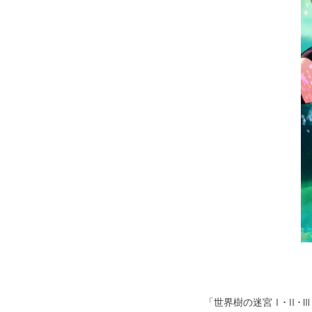
「世界樹の迷宮Ⅰ･Ⅱ･Ⅲ