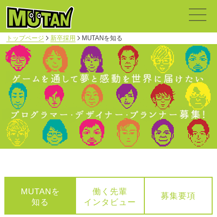
トップページ
新卒採用
MUTANを知る
MUTANを
働く先輩
募集要項
知る
インタビュー